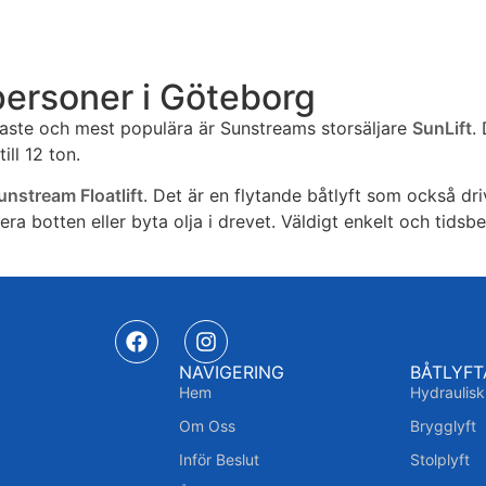
tpersoner i Göteborg
aste och mest populära är Sunstreams storsäljare
SunLift
.
ill 12 ton.
unstream Floatlift
. Det är en flytande båtlyft som också dri
ra botten eller byta olja i drevet. Väldigt enkelt och tidsb
NAVIGERING
BÅTLYFT
Hem
Hydraulisk
Om Oss
Brygglyft
Inför Beslut
Stolplyft