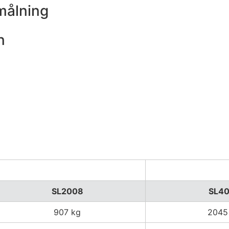
målning
n
SL2008
SL40
907 kg
2045