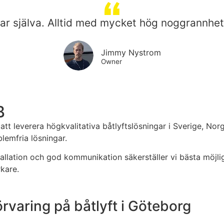
lyftar själva. Alltid med mycket hög noggrann
Jimmy Nystrom
Owner
B
att leverera högkvalitativa båtlyftslösningar i Sverige, No
blemfria lösningar.
allation och god kommunikation säkerställer vi bästa möjlig
rkare.
varing på båtlyft i Göteborg