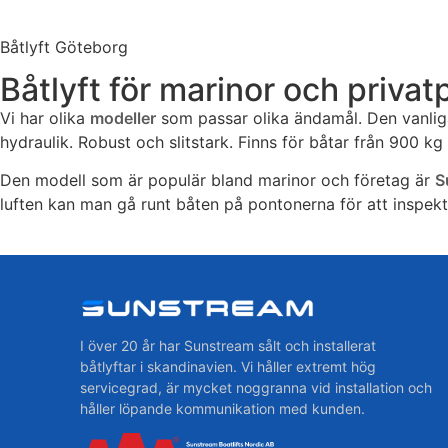
Båtlyft Göteborg
Båtlyft för marinor och priva
Vi har olika
modeller
som passar olika ändamål. Den vanlig
hydraulik. Robust och slitstark. Finns för båtar från 900 kg t
Den modell som är populär bland marinor och företag är
S
luften kan man gå runt båten på pontonerna för att inspekte
I över 20 år har Sunstream sålt och installerat
båtlyftar i skandinavien. Vi håller extremt hög
servicegrad, är mycket noggranna vid installation och
håller löpande kommunikation med kunden.