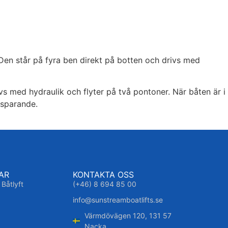
 Den står på fyra ben direkt på botten och drivs med
vs med hydraulik och flyter på två pontoner. När båten är i
esparande.
AR
KONTAKTA OSS
 Båtlyft
(+46) 8 694 85 00
info@sunstreamboatlifts.se
Värmdövägen 120, 131 57
Nacka