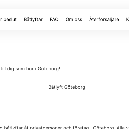
ör beslut
Båtlyftar
FAQ
Om oss
Återförsäljare
K
 till dig som bor i Göteborg!
 båtlyftar åt privatpersoner och företag i Göteborg. Alla vå