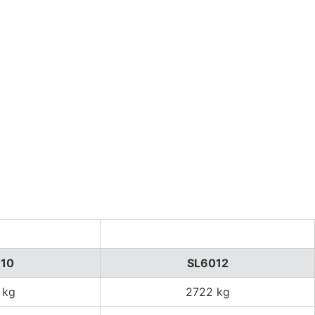
10
SL6012
 kg
2722 kg