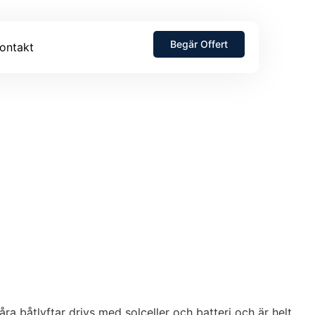
Begär Offert
ontakt
ra båtlyftar drivs med solceller och batteri och är helt